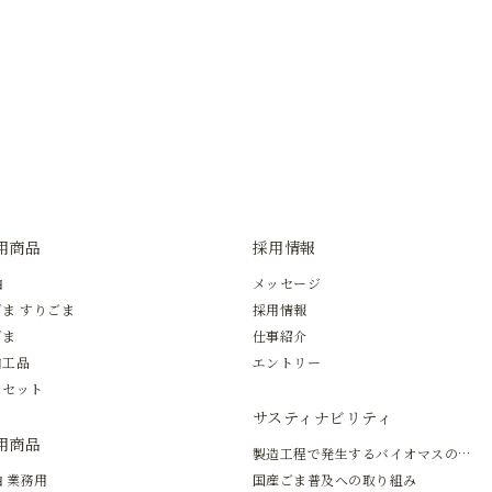
用商品
採用情報
油
メッセージ
ま すりごま
採用情報
ごま
仕事紹介
加工品
エントリー
トセット
サスティナビリティ
用商品
製造工程で発生するバイオマスの有効活用
 業務用
国産ごま普及への取り組み