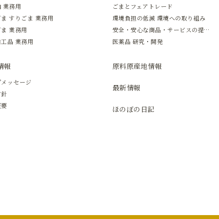
 業務用
ごまとフェアトレード
ま すりごま 業務用
環境負担の低減 環境への取り組み
ま 業務用
安全・安心な商品・サービスの提供と新しい価値の創造
工品 業務用
医薬品 研究・開発
情報
原料原産地情報
プメッセージ
最新情報
方針
概要
ほのぼの日記