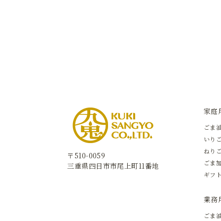
家庭
ごま
いりご
ねり
〒510-0059
ごま
三重県四日市市尾上町11番地
ギフ
業務
ごま油