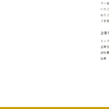
ラー油
いりご
ねりご
ごま加
企業
トッ
企業
会社
沿革