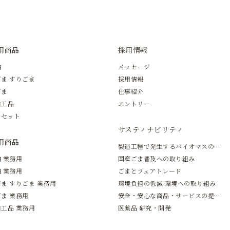
用商品
採用情報
油
メッセージ
ま すりごま
採用情報
ごま
仕事紹介
加工品
エントリー
トセット
サスティナビリティ
用商品
製造工程で発生するバイオマスの有効活用
 業務用
国産ごま普及への取り組み
 業務用
ごまとフェアトレード
ま すりごま 業務用
環境負担の低減 環境への取り組み
ま 業務用
安全・安心な商品・サービスの提供と新しい価値の創造
工品 業務用
医薬品 研究・開発