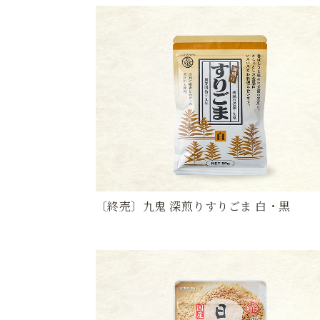
〔終売〕九鬼 深煎りすりごま 白・黒