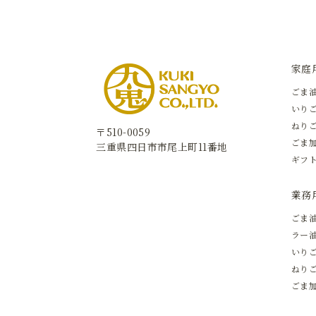
家庭
ごま
いりご
ねり
〒510-0059
ごま
三重県四日市市尾上町11番地
ギフ
業務
ごま油
ラー油
いりご
ねりご
ごま加