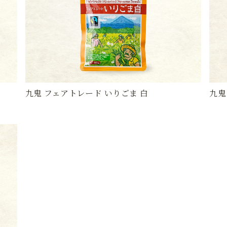
九鬼 フェアトレード いりごま 白
九鬼