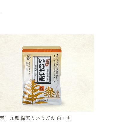
売〕九鬼 深煎りいりごま 白・黒