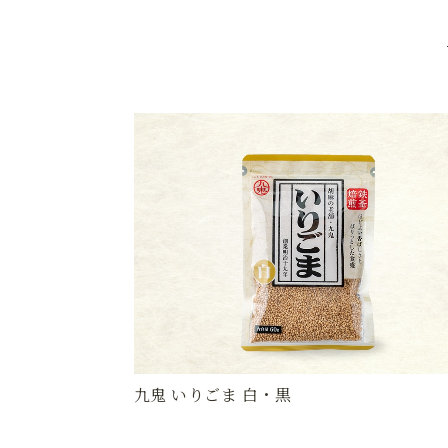
九鬼 いりごま 白・黒