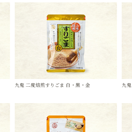
九鬼 二度焙煎すりごま 白・黒・金
九鬼