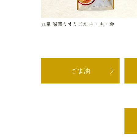
九鬼 深煎りすりごま 白・黒・金
ごま油