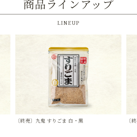
商品ラインアップ
LINEUP
〔終売〕九鬼 すりごま 白・黒
〔終