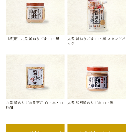
〔終売〕九鬼 純ねりごま 白・黒
九鬼 純ねりごま 白・黒 スタンドパ
ック
九鬼 純ねりごま割烹用 白・黒・白
九鬼 和風純ねりごま 白・黒
極細