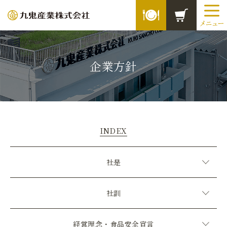
企業方針
INDEX
社是
社訓
経営理念・食品安全宣言