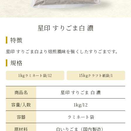
星印 すりごま白 濃
特徴
星印 すりごま白より焙煎風味を強くしたすりごまです。
規格
1kgラミネート袋/12
15kgクラフト紙袋/1
商品名
星印 すりごま 白 濃
容量/入数
1kg/12
容器
ラミネート袋
原材料
白いりごま（国内製造）