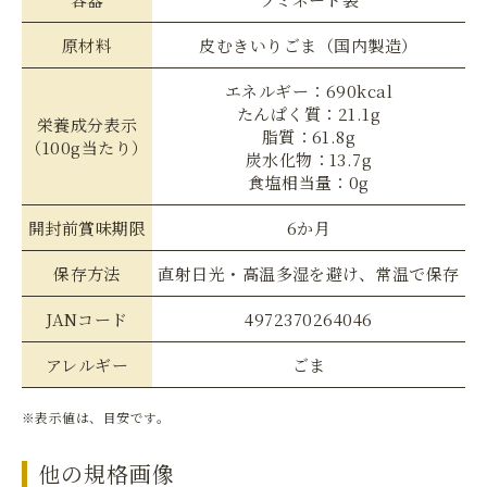
原材料
皮むきいりごま（国内製造）
エネルギー：690kcal
たんぱく質：21.1g
栄養成分表示
脂質：61.8g
（100g当たり）
炭水化物：13.7g
食塩相当量：0g
開封前賞味期限
6か月
保存方法
直射日光・高温多湿を避け、常温で保存
JANコード
4972370264046
アレルギー
ごま
※表示値は、目安です。
他の規格画像